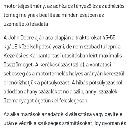
motorteljesítmény, az adhéziós tényező és az adhéziós
tömeg melynek beállítása minden esetben az
üzemeltető feladata.
A John Deere ajánlása alapján a traktorokat 45-55
kg/LE közé kell pótsúlyozni, de nem szabad túllépni a
Kezelési és Karbantartási utasításban leírt maximális
össztömeget. A kerékcsúszás (szlip), a vontatási
sebesség és a motorterhelés helyes arányán keresztül
ellenőrizhetjük a pótsúlyozást. A hibás pótsúlyozásból
adódóan ahány százalékot nő a szlip, annyi százalék
üzemanyagot égetünk el feleslegesen.
Az alkalmazások az adatok kiválasztása vagy bevitele
után elvégzik a szükséges számításokat, így gyorsan és