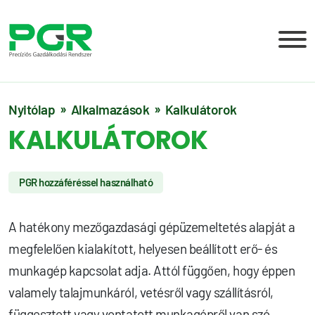
Nyitólap
Alkalmazások
Kalkulátorok
KALKULÁTOROK
PGR hozzáféréssel használható
A hatékony mezőgazdasági gépüzemeltetés alapját a
megfelelően kialakított, helyesen beállított erő- és
munkagép kapcsolat adja. Attól függően, hogy éppen
valamely talajmunkáról, vetésről vagy szállításról,
függesztett vagy vontatott munkagépről van szó,