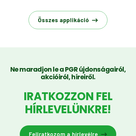
Összes applikáció
Ne maradjon le a PGR újdonságairól,
akcióiról, híreiről.
IRATKOZZON FEL
HÍRLEVELÜNKRE!
Feliratkozom a hírlevélre