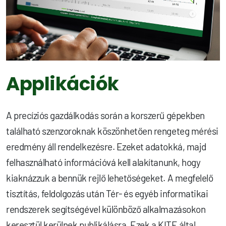
Applikációk
A precíziós gazdálkodás során a korszerű gépekben
található szenzoroknak köszönhetően rengeteg mérési
eredmény áll rendelkezésre. Ezeket adatokká, majd
felhasználható információvá kell alakítanunk, hogy
kiaknázzuk a bennük rejlő lehetőségeket. A megfelelő
tisztítás, feldolgozás után Tér- és egyéb informatikai
rendszerek segítségével különböző alkalmazásokon
keresztül kerülnek publikálásra. Ezek a KITE által