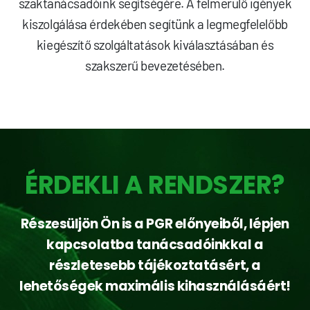
szaktanácsadóink segítségére. A felmerülő igények
kiszolgálása érdekében segítünk a legmegfelelőbb
kiegészítő szolgáltatások kiválasztásában és
szakszerű bevezetésében.
ÉRDEKLI A RENDSZER?
Részesüljön Ön is a PGR előnyeiből, lépjen
kapcsolatba tanácsadóinkkal a
részletesebb tájékoztatásért, a
lehetőségek maximális kihasználásáért!