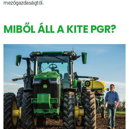
mezőgazdaságtól.
MIBŐL ÁLL A KITE PGR?