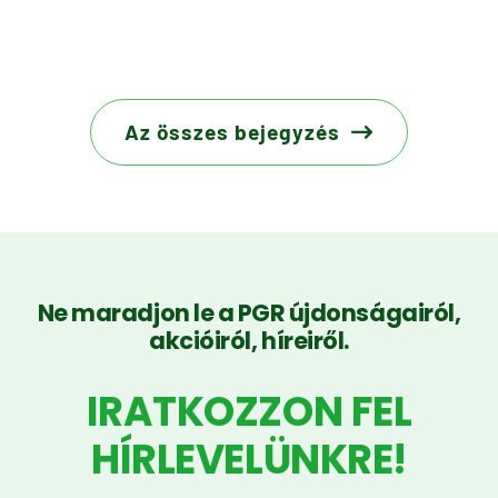
Az összes bejegyzés
Ne maradjon le a PGR újdonságairól,
akcióiról, híreiről.
IRATKOZZON FEL
HÍRLEVELÜNKRE!