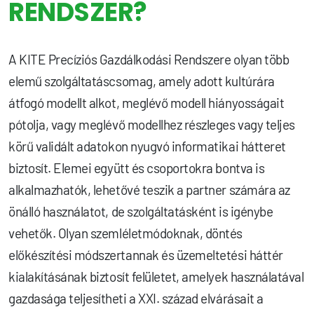
RENDSZER?
A KITE Precíziós Gazdálkodási Rendszere olyan több
elemű szolgáltatáscsomag, amely adott kultúrára
átfogó modellt alkot, meglévő modell hiányosságait
pótolja, vagy meglévő modellhez részleges vagy teljes
körű validált adatokon nyugvó informatikai hátteret
biztosít. Elemei együtt és csoportokra bontva is
alkalmazhatók, lehetővé teszik a partner számára az
önálló használatot, de szolgáltatásként is igénybe
vehetők. Olyan szemléletmódoknak, döntés
előkészítési módszertannak és üzemeltetési háttér
kialakításának biztosít felületet, amelyek használatával
gazdasága teljesítheti a XXI. század elvárásait a