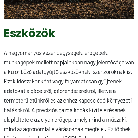
Eszközök
A hagyományos vezérlőegységek, erőgépek,
munkagépek mellett napjainkban nagy jelentősége van
a különböző adatgyűjtő eszközöknek, szenzoroknak is.
Ezek időszakonként vagy folyamatosan gyűjtenek
adatokat a gépekről, géprendszerekről, illetve a
termőterületünkről és az ehhez kapcsolódó környezeti
hatásokról. A precíziós gazdálkodás kivitelezésének
alapfeltétele az olyan erőgép, amely mind a műszaki,
mind az agronómiai elvárásoknak megfelel. Ez többek