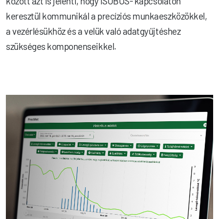
között azt is jelenti, hogy ISOBUS- kapcsolaton
keresztül kommunikál a precíziós munkaeszközökkel,
a vezérlésükhöz és a velük való adatgyűjtéshez
szükséges komponenseikkel.