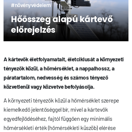
#növényvédelem
Hőösszeg alapú kártevő
előrejelzés
A kártevők életfolyamatait, életciklusát a környezeti
tényezők közül, a hőmérséklet, a nappalhossz, a
páratartalom, nedvesség és számos tényező
közvetlenül vagy közvetve befolyásolja.
A környezeti tényezők közül a hőmérséklet szerepe
kiemelkedő jelentőséggel bír, mivel a kártevők
egyedfejlődéséhez, fajtól függően egy minimális
hőmérsékleti érték (hőmérsékleti küszöb) elérése