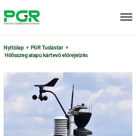
Nyitólap
PGR Tudástár
Hőösszeg alapú kártevő előrejelzés