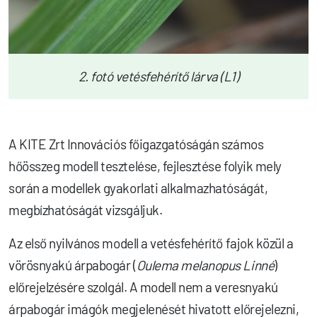
2. fotó vetésfehérítő lárva (L1)
A KITE Zrt Innovációs főigazgatóságán számos
hőösszeg modell tesztelése, fejlesztése folyik mely
során a modellek gyakorlati alkalmazhatóságát,
megbízhatóságát vizsgáljuk.
Az első nyilvános modell a vetésfehérítő fajok közül a
vörösnyakú árpabogár (
Oulema melanopus Linné
)
előrejelzésére szolgál. A modell nem a veresnyakú
árpabogár imágók megjelenését hivatott előrejelezni,