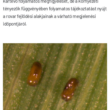
kártevő folyamatos megfigyelését, de a környezeti
tényezők függvényében folyamatos tájékoztatást nyújt
a rovar fejlődési alakjainak a várható megjelenési
időpontjáról.