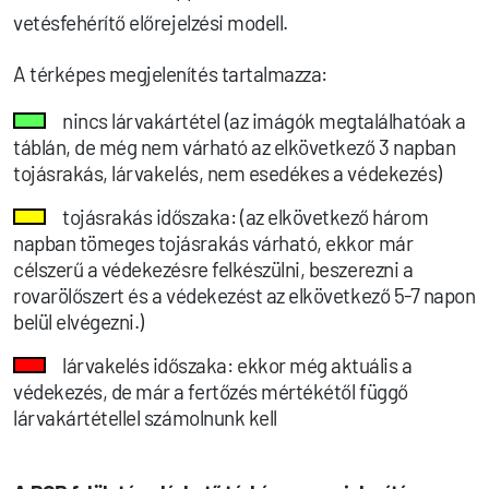
vetésfehérítő előrejelzési modell.
A térképes megjelenítés tartalmazza:
nincs lárvakártétel (az imágók megtalálhatóak a
táblán, de még nem várható az elkövetkező 3 napban
tojásrakás, lárvakelés, nem esedékes a védekezés)
tojásrakás időszaka: (az elkövetkező három
napban tömeges tojásrakás várható, ekkor már
célszerű a védekezésre felkészülni, beszerezni a
rovarölőszert és a védekezést az elkövetkező 5-7 napon
belül elvégezni.)
lárvakelés időszaka: ekkor még aktuális a
védekezés, de már a fertőzés mértékétől függő
lárvakártétellel számolnunk kell