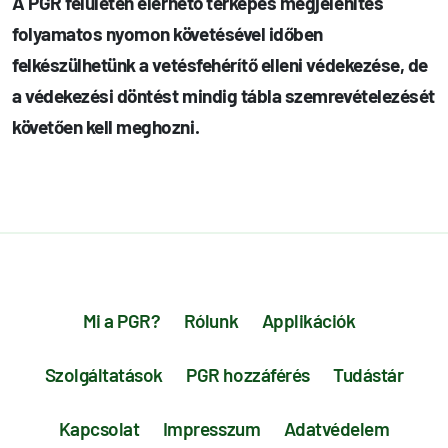
A PGR felületén elérhető térképes megjelenítés
folyamatos nyomon követésével időben
felkészülhetünk a vetésfehérítő elleni védekezése, de
a védekezési döntést mindig tábla szemrevételezését
követően kell meghozni.
Mi a PGR?
Rólunk
Applikációk
Szolgáltatások
PGR hozzáférés
Tudástár
Kapcsolat
Impresszum
Adatvédelem