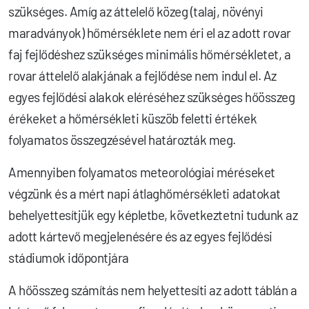
szükséges. Amíg az áttelelő közeg (talaj, növényi
maradványok) hőmérséklete nem éri el az adott rovar
faj fejlődéshez szükséges minimális hőmérsékletet, a
rovar áttelelő alakjának a fejlődése nem indul el. Az
egyes fejlődési alakok eléréséhez szükséges hőösszeg
érékeket a hőmérsékleti küszöb feletti értékek
folyamatos összegzésével határozták meg.
Amennyiben folyamatos meteorológiai méréseket
végzünk és a mért napi átlaghőmérsékleti adatokat
behelyettesítjük egy képletbe, következtetni tudunk az
adott kártevő megjelenésére és az egyes fejlődési
stádiumok időpontjára
A hőösszeg számítás nem helyettesíti az adott táblán a